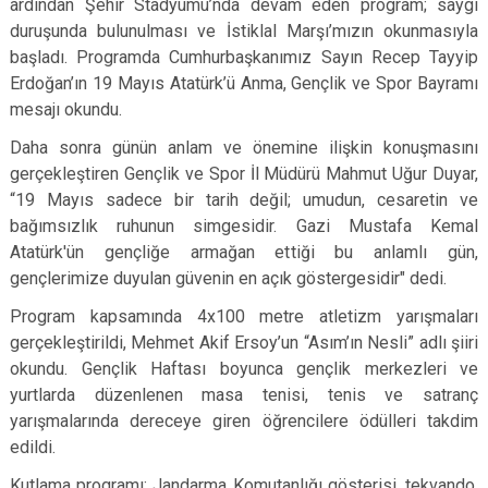
ardından Şehir Stadyumu’nda devam eden program; saygı
duruşunda bulunulması ve İstiklal Marşı’mızın okunmasıyla
başladı. Programda Cumhurbaşkanımız Sayın Recep Tayyip
Erdoğan’ın 19 Mayıs Atatürk’ü Anma, Gençlik ve Spor Bayramı
mesajı okundu.
Daha sonra günün anlam ve önemine ilişkin konuşmasını
gerçekleştiren Gençlik ve Spor İl Müdürü Mahmut Uğur Duyar,
“19 Mayıs sadece bir tarih değil; umudun, cesaretin ve
bağımsızlık ruhunun simgesidir. Gazi Mustafa Kemal
Atatürk'ün gençliğe armağan ettiği bu anlamlı gün,
gençlerimize duyulan güvenin en açık göstergesidir" dedi.
Program kapsamında 4x100 metre atletizm yarışmaları
gerçekleştirildi, Mehmet Akif Ersoy’un “Asım’ın Nesli” adlı şiiri
okundu. Gençlik Haftası boyunca gençlik merkezleri ve
yurtlarda düzenlenen masa tenisi, tenis ve satranç
yarışmalarında dereceye giren öğrencilere ödülleri takdim
edildi.
Kutlama programı; Jandarma Komutanlığı gösterisi, tekvando,