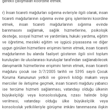
gerekli çalışmaları koordine etmek.
r) İnsan ticareti mağdurları sığınma evleriyle ilgili olarak; insan
ticareti mağdurlarının sığınma evine giriş işlemlerini koordine
etmek, insan ticareti mağdurlarının sığınma evinde
barınmasını sağlamak, sağlık hizmetlerine, psikolojik
desteğe, sosyal hizmet ve yardımlara, hukuki yardıma, eğitim
ve öğretime, mesleki eğitim ve işgücü piyasasına ve diğer
uygun görülen hizmetlere erişimini temin etmek, insan ticareti
mağdurlarının bu alanda faaliyet gösteren ilgili sivil toplum
kuruluşları ile uluslararası kuruluşlar tarafından sağlanabilecek
danışmanlık hizmetlerine erişimini temin etmek, insan ticareti
mağduru çocuk ise 3/7/2005 tarihli ve 5395 sayılı Çocuk
Koruma Kanununun yetkili ve görevli kıldığı makam veya
merciiler ile iletişime geçmek, insan ticareti mağduru yabancı
ise tercüme hizmeti sağlanması, vatandaşı olduğu ülkenin
büyükelçiliği veya konsolosluğuna, rızası halinde bilgi
verilmesi, vatandaşı olduğu ülke büyükelçilik veya
konsolosluk yetkilileriyle görüşme imkânı tanınmasına ilişkin