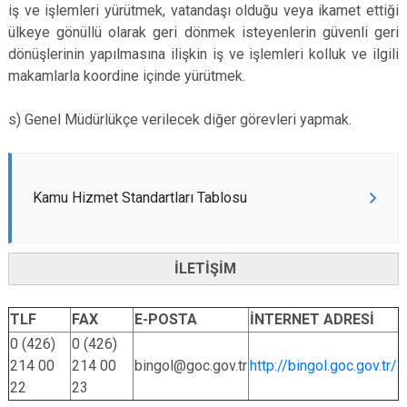
iş ve işlemleri yürütmek, vatandaşı olduğu veya ikamet ettiği
ülkeye gönüllü olarak geri dönmek isteyenlerin güvenli geri
dönüşlerinin yapılmasına ilişkin iş ve işlemleri kolluk ve ilgili
makamlarla koordine içinde yürütmek.
s) Genel Müdürlükçe verilecek diğer görevleri yapmak.
Kamu Hizmet Standartları Tablosu
İLETİŞİM
TLF
FAX
E-POSTA
İNTERNET ADRESİ
0 (426)
0 (426)
214 00
214 00
bingol@goc.gov.tr
http://bingol.goc.gov.tr/
22
23