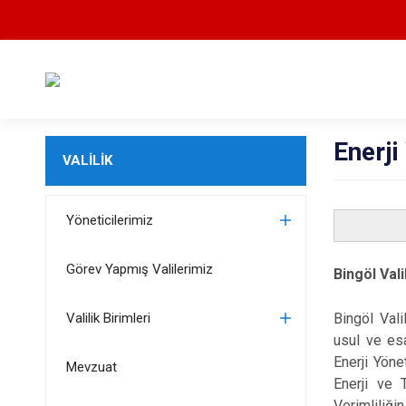
Enerji
VALİLİK
Yöneticilerimiz
Görev Yapmış Valilerimiz
Bingöl Vali
Valilik Birimleri
Bingöl Vali
usul ve esa
Enerji Yöne
Mevzuat
Enerji ve T
Verimliliğ