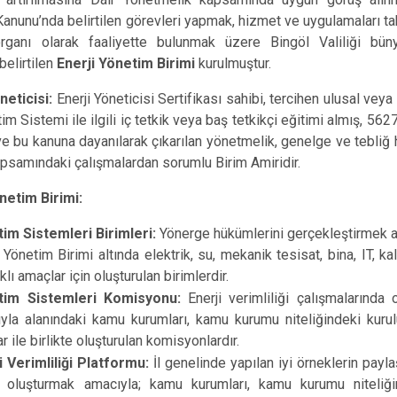
 Kanunu’nda belirtilen görevleri yapmak, hizmet ve uygulamaları ta
rganı olarak faaliyette bulunmak üzere Bingöl Valiliği büny
elirtilen
Enerji Yönetim Birimi
kurulmuştur.
öneticisi:
Enerji Yöneticisi Sertifikası sahibi, tercihen ulusal vey
im Sistemi ile ilgili iç tetkik veya baş tetkikçi eğitimi almış, 5627 
e bu kanuna dayanılarak çıkarılan yönetmelik, genelge ve tebliğ 
psamındaki çalışmalardan sorumlu Birim Amiridir.
önetim Birimi:
im Sistemleri Birimleri:
Yönerge hükümlerini gerçekleştirmek am
i Yönetim Birimi altında elektrik, su, mekanik tesisat, bina, IT, ka
rklı amaçlar için oluşturulan birimlerdir.
tim Sistemleri Komisyonu:
Enerji verimliliği çalışmalarında 
yla alanındaki kamu kurumları, kamu kurumu niteliğindeki kurulu
r ile birlikte oluşturulan komisyonlardır.
i Verimliliği Platformu:
İl genelinde yapılan iyi örneklerin pay
r oluşturmak amacıyla; kamu kurumları, kamu kurumu niteliğin