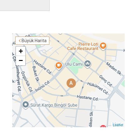
Büyük Harita
+
−
A
Leaflet