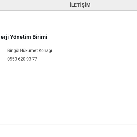
İLETİŞİM
nerji Yönetim Birimi
Bingöl Hükümet Konağı
0553 620 93 77