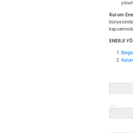
yönet
Kurum Ener
bünyesinde
kapsamındak
ENERJİ YÖ
Bingö
Kurum
......