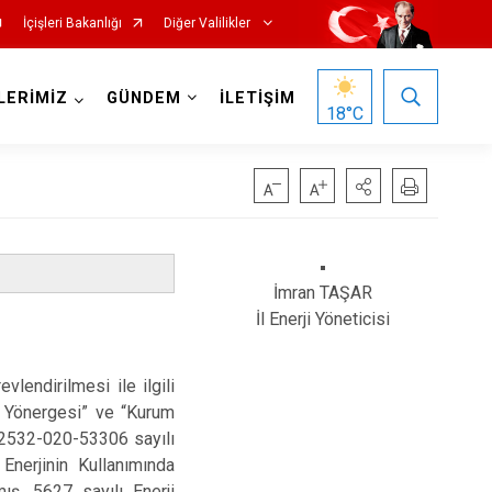
İçişleri Bakanlığı
Diğer Valilikler
LERİMİZ
GÜNDEM
İLETİŞİM
18
°C
İmran TAŞAR
İl Enerji Yöneticisi
vlendirilmesi ile ilgili
mi Yönergesi” ve “Kurum
362532-020-53306 sayılı
 Enerjinin Kullanımında
ış, 5627 sayılı Enerji