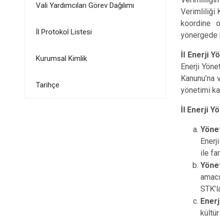
Vali Yardımcıları Görev Dağılımı
Verimliliği
koordine o
İl Protokol Listesi
yönergede b
İl Enerji Y
Kurumsal Kimlik
Enerji Yönet
Kanunu’na v
Tarihçe
yönetimi ka
İl Enerji Y
Yönet
Enerj
ile fa
Yöne
amacı
STK’la
Enerj
kültü