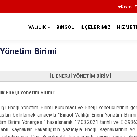
e-Devlet
VALİLİK
BİNGÖL
İLÇELERİMİZ
HİZMET
Valilikler
 Yönetim Birimi
İL ENERJİ YÖNETİM BİRİMİ
lik Enerji Yönetim Birimi:
liği Enerji Yönetim Birimi Kurulması ve Enerji Yöneticilerinin göre
sları belirlemek amacıyla “Bingöl Valiliği Enerji Yönetim Biri
tim Birimi Yönergesi” hazırlanarak 17.03.2021 tarihli ve E-39
abii Kaynaklar Bakanlığının yazısıyla Enerji Kaynaklarının ve
in artırılmasına Dair Yönetmelik kapsamında uygun görüş alınm