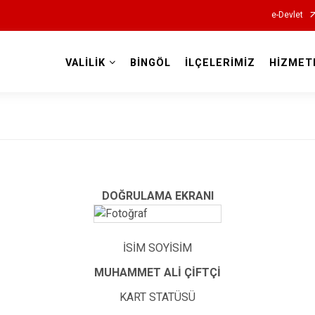
e-Devlet
VALİLİK
BİNGÖL
İLÇELERİMİZ
HİZMET
Valilikler
DOĞRULAMA EKRANI
İSİM SOYİSİM
MUHAMMET ALİ ÇİFTÇİ
KART STATÜSÜ