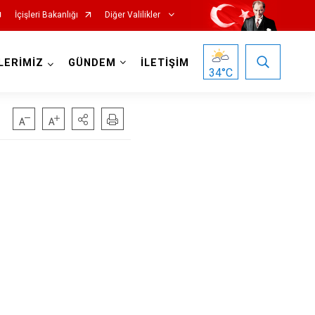
İçişleri Bakanlığı
Diğer Valilikler
LERİMİZ
GÜNDEM
İLETİŞİM
34
°C