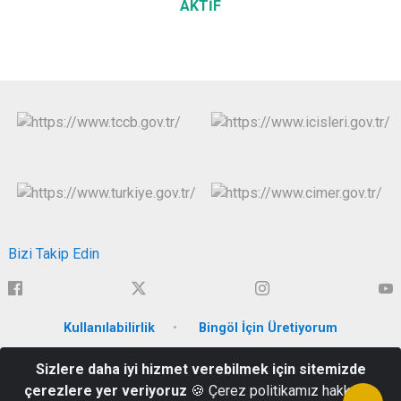
AKTİF
Bizi Takip Edin
Kullanılabilirlik
Bingöl İçin Üretiyorum
Sizlere daha iyi hizmet verebilmek için sitemizde
İnönü Mahallesi Genç Caddesi No:24 Hükümet Konağı / BİNGÖL
çerezlere yer veriyoruz
🍪 Çerez politikamız hakkında