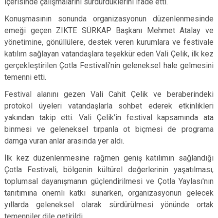
içerisinde çalışmalarını sürdürdüklerini ifade etti.
Konuşmasının sonunda organizasyonun düzenlenmesinde
emeği geçen ZIKTE SÜRKAP Başkanı Mehmet Atalay ve
yönetimine, gönüllülere, destek veren kurumlara ve festivale
katılım sağlayan vatandaşlara teşekkür eden Vali Çelik, ilk kez
gerçekleştirilen Çotla Festivali'nin geleneksel hale gelmesini
temenni etti.
Festival alanını gezen Vali Cahit Çelik ve beraberindeki
protokol üyeleri vatandaşlarla sohbet ederek etkinlikleri
yakından takip etti. Vali Çelik'in festival kapsamında ata
binmesi ve geleneksel tırpanla ot biçmesi de programa
damga vuran anlar arasında yer aldı.
İlk kez düzenlenmesine rağmen geniş katılımın sağlandığı
Çotla Festivali, bölgenin kültürel değerlerinin yaşatılması,
toplumsal dayanışmanın güçlendirilmesi ve Çotla Yaylası'nın
tanıtımına önemli katkı sunarken, organizasyonun gelecek
yıllarda geleneksel olarak sürdürülmesi yönünde ortak
temenniler dile getirildi.