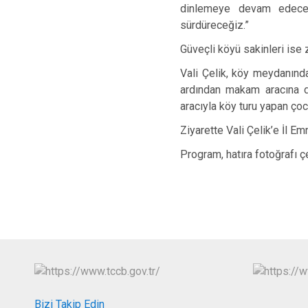
dinlemeye devam edeceği
sürdüreceğiz.”
Güveçli köyü sakinleri ise 
Vali Çelik, köy meydanında
ardından makam aracına d
aracıyla köy turu yapan çoc
Ziyarette Vali Çelik’e İl Em
Program, hatıra fotoğrafı ç
Bizi Takip Edin