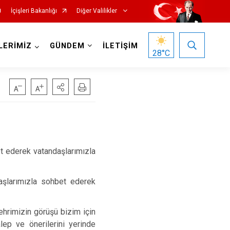
İçişleri Bakanlığı
Diğer Valilikler
LERİMİZ
GÜNDEM
İLETİŞİM
28
°C
et ederek vatandaşlarımızla
aşlarımızla sohbet ederek
hrimizin görüşü bizim için
lep ve önerilerini yerinde