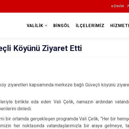
e-Devlet
VALİLİK
BİNGÖL
İLÇELERİMİZ
HİZMET
Valilikler
eçli Köyünü Ziyaret Etti
 köy ziyaretleri kapsamında merkeze bağlı Güveçli köyünü ziyar
eriyle birlikte eda eden Vali Çelik, namazın ardından vatand
erilerini dinledi.
i bir ortamda gerçekleşen programda Vali Çelik, “Her bir hemşe
limizin her noktasında vatandaşlarımızla bir araya gelmeye, ta